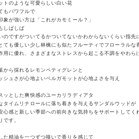
ットのような可愛らしい白い花
てもパワフルで
印象が強い方は「これがカモミール？」
もしばしば
いのですがついてるかついてないかわからないくらい指先
とても優しい少し林檎にも似たフルーティでフローラルな
作用に優れ、さまざまなストレスから起こる不調をやわら
葉から採れるレモンペティグレンと
ッシュさが心地よいベルガモットが心地よさを与え
スッとした爽快感のユーカリラディアタ
なタイムリナロールに落ち着きを与えるサンダルウッドが
安心感と新しい季節への前向きな気持ちをサポートしてく
りです。
した精油を一つずつ嗅いで香りを感じて