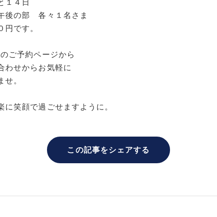
と１４日
午後の部 各々１名さま
０円です。
Pのご予約ページから
合わせからお気軽に
ませ。
楽に笑顔で過ごせますように。
この記事をシェアする