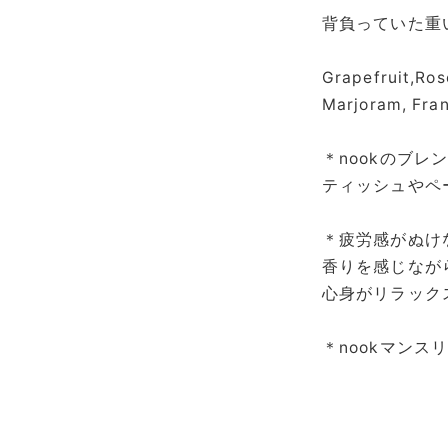
背負っていた重
Grapefruit,Ros
Marjoram, Fra
＊nookのブ
ティッシュやペ
＊疲労感がぬけ
香りを感じなが
心身がリラック
＊nookマンス