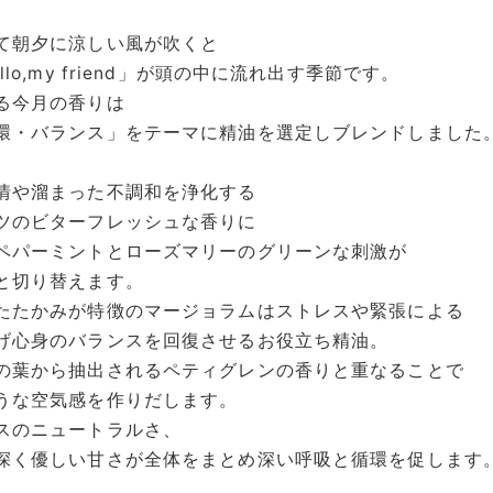
て朝夕に涼しい風が吹くと
lo,my friend」が頭の中に流れ出す季節です。
る今月の香りは
環・バランス」をテーマに精油を選定しブレンドしました
情や溜まった不調和を浄化する
ツのビターフレッシュな香りに
ペパーミントとローズマリーのグリーンな刺激が
と切り替えます。
たたかみが特徴のマージョラムはストレスや緊張による
げ心身のバランスを回復させるお役立ち精油。
の葉から抽出されるペティグレンの香りと重なることで
うな空気感を作りだします。
スのニュートラルさ、
深く優しい甘さが全体をまとめ深い呼吸と循環を促します