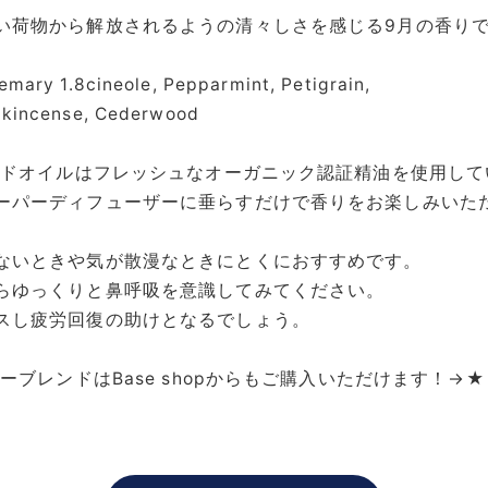
い荷物から解放されるようの清々しさを感じる9月の香り
emary 1.8cineole, Pepparmint, Petigrain,
nkincense, Cederwood
レンドオイルはフレッシュなオーガニック認証精油を使用し
ーパーディフューザーに垂らすだけで香りをお楽しみいた
ないときや気が散漫なときにとくにおすすめです。
らゆっくりと鼻呼吸を意識してみてください。
スし疲労回復の助けとなるでしょう。
リーブレンドはBase shopからもご購入いただけます！→
★